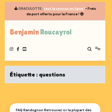
🕹️
DRACULOTTE
:
test la version en ligne !
▪️ Frais
de port offerts pour la France ! 🤑
Aller
au
Benjamin Roucayrol
contenu
Étiquette :
questions
FAQ Randognon Retrouvez ici la plupart des