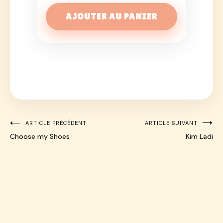
AJOUTER AU PANIER
ARTICLE PRÉCÉDENT
ARTICLE SUIVANT
Navigation
Choose my Shoes
Kim Ladi
de
l’article