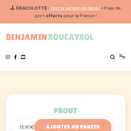
🕹️
DRACULOTTE
:
test la version en ligne !
• Frais de
port
offerts
pour la France !
Aller
au
BENJAMIN ROUCAYROL
contenu
PROUT
13,90
€
AJOUTER AU PANIER