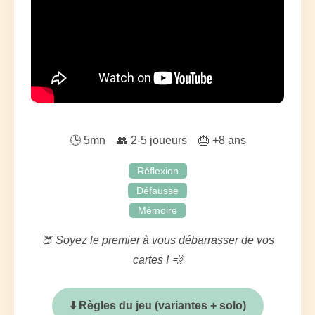
🕒 5mn 👥 2-5 joueurs 🎂 +8 ans
Réflexion
Défausse
Mémoire
🍑 Soyez le premier à vous débarrasser de vos
cartes ! 💨
⬇️ Règles du jeu (variantes + solo)