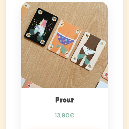
Prout
13,90
€