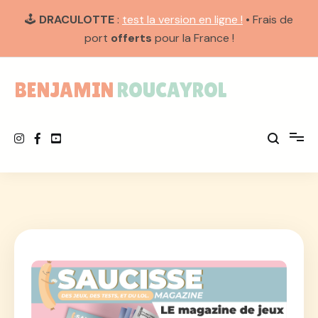
🕹️
DRACULOTTE
:
test la version en ligne !
• Frais de
port
offerts
pour la France !
Aller
au
BENJAMIN ROUCAYROL
contenu