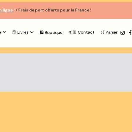
 ligne !
• Frais de port
offerts
pour la France !
é
📕 Livres
🤙🏼 Contact
🛒 Panier
🛍️ Boutique