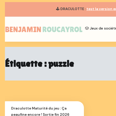
🕹️
DRACULOTTE
:
test la version en
Aller
au
BENJAMIN ROUCAYROL
contenu
🎲 Jeux de sociét
Étiquette :
puzzle
Draculotte Maturité du jeu : Ça
peaufine encore ! Sortie fin 2026