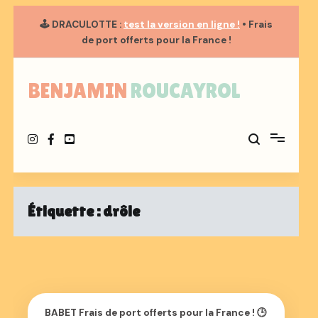
🕹️
DRACULOTTE
:
test la version en ligne !
• Frais
de port
offerts
pour la France !
Aller
au
BENJAMIN ROUCAYROL
contenu
Étiquette :
drôle
BABET Frais de port offerts pour la France ! 🕒