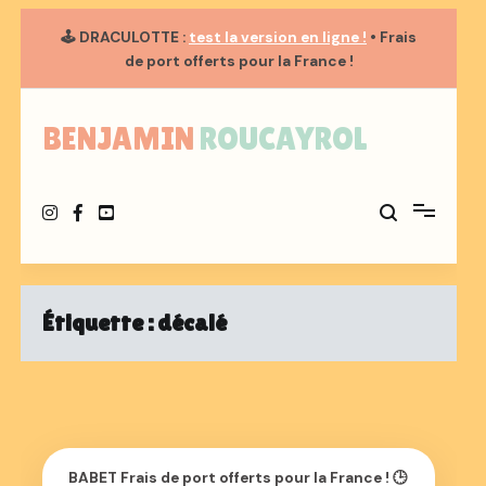
🕹️
DRACULOTTE
:
test la version en ligne !
• Frais
de port
offerts
pour la France !
Aller
au
BENJAMIN ROUCAYROL
contenu
Étiquette :
décalé
BABET Frais de port offerts pour la France ! 🕒