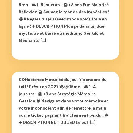
5mn 👥 1-5 joueurs 🎂 +8 ans Fun Majorité
Réflexion 🔮 Sauvez le monde des imbéciles !
🤪 ⬇️ Règles du jeu (avec mode solo) Joue en
ligne ! ➕ DESCRIPTION Plonge dans un duel
mystique et barré où médiums Gentils et
Méchants […]
CONscience Maturité du jeu : Y’a encore du
taff ! Prévu en 2027 🚀 🕒 15mn 👥 1-4
joueurs 🎂 +8 ans Stratégie Mémoire
Gestion 🧠 Naviguez dans votre mémoire et
votre inconscient afin de remettre la main
sur le ticket gagnant fraîchement perdu ! ☘️
➕ DESCRIPTION BUT DU JEU Le but […]