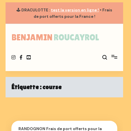
🕹️
DRACULOTTE
:
test la version en ligne !
• Frais
de port
offerts
pour la France !
Aller
au
BENJAMIN ROUCAYROL
contenu
Étiquette :
course
RANDOGNON Frais de port offerts pour la