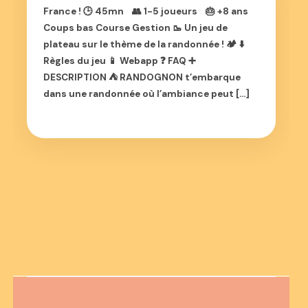
France ! 🕒 45mn 👥 1-5 joueurs 🎂 +8 ans
Coups bas Course Gestion 🥾 Un jeu de
plateau sur le thème de la randonnée ! 🏕️ ⬇️
Règles du jeu 📱 Webapp ❓ FAQ ➕
DESCRIPTION ⛺ RANDOGNON t’embarque
dans une randonnée où l’ambiance peut […]