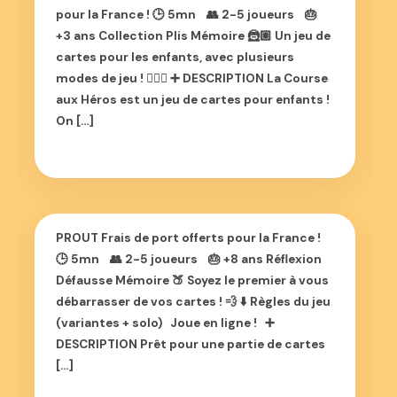
pour la France ! 🕒 5mn 👥 2-5 joueurs 🎂
+3 ans Collection Plis Mémoire 🦹🏼 Un jeu de
cartes pour les enfants, avec plusieurs
modes de jeu ! 🦸🏾‍♂️ ➕ DESCRIPTION La Course
aux Héros est un jeu de cartes pour enfants !
On […]
PROUT Frais de port offerts pour la France !
🕒 5mn 👥 2-5 joueurs 🎂 +8 ans Réflexion
Défausse Mémoire 🍑 Soyez le premier à vous
débarrasser de vos cartes ! 💨 ⬇️ Règles du jeu
(variantes + solo) Joue en ligne ! ➕
DESCRIPTION Prêt pour une partie de cartes
[…]