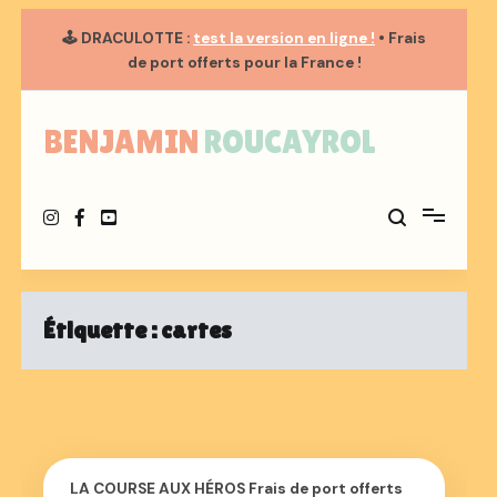
🕹️
DRACULOTTE
:
test la version en ligne !
• Frais
de port
offerts
pour la France !
Aller
au
BENJAMIN ROUCAYROL
contenu
Étiquette :
cartes
LA COURSE AUX HÉROS Frais de port offerts