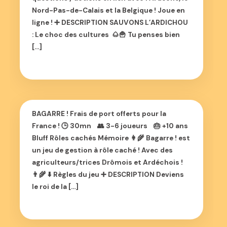
Nord-Pas-de-Calais et la Belgique ! Joue en
ligne ! ➕ DESCRIPTION SAUVONS L’ARDICHOU
: Le choc des cultures 🌰🍟 Tu penses bien
[…]
BAGARRE ! Frais de port offerts pour la
France ! 🕒 30mn 👥 3-6 joueurs 🎂 +10 ans
Bluff Rôles cachés Mémoire 👩‍🌾 Bagarre ! est
un jeu de gestion à rôle caché ! Avec des
agriculteurs/trices Drômois et Ardéchois !
👨‍🌾 ⬇️ Règles du jeu ➕ DESCRIPTION Deviens
le roi de la […]