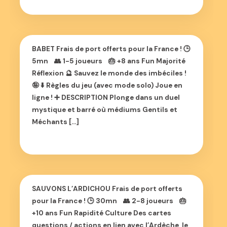
BABET Frais de port offerts pour la France ! 🕒
5mn 👥 1-5 joueurs 🎂 +8 ans Fun Majorité
Réflexion 🔮 Sauvez le monde des imbéciles !
🤪 ⬇️ Règles du jeu (avec mode solo) Joue en
ligne ! ➕ DESCRIPTION Plonge dans un duel
mystique et barré où médiums Gentils et
Méchants […]
SAUVONS L’ARDICHOU Frais de port offerts
pour la France ! 🕒 30mn 👥 2-8 joueurs 🎂
+10 ans Fun Rapidité Culture Des cartes
questions / actions en lien avec l’Ardèche, le