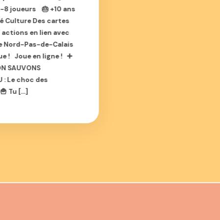
8 joueurs 🎂 +10 ans
é Culture Des cartes
 actions en lien avec
le Nord-Pas-de-Calais
que ! Joue en ligne ! ➕
ON SAUVONS
 : Le choc des
🍟 Tu […]