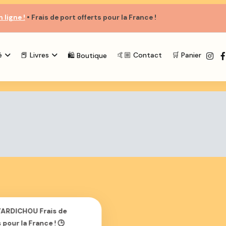
 ligne !
• Frais de port
offerts
pour la France !
é
📕 Livres
🤙🏼 Contact
🛒 Panier
🛍️ Boutique
ARDICHOU Frais de
 pour la France ! 🕒