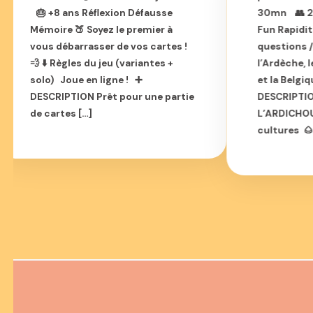
🎂 +8 ans Réflexion Défausse
30mn 👥 2-
Mémoire 🍑 Soyez le premier à
Fun Rapidit
vous débarrasser de vos cartes !
questions /
💨 ⬇️ Règles du jeu (variantes +
l’Ardèche, 
solo) Joue en ligne ! ➕
et la Belgi
DESCRIPTION Prêt pour une partie
DESCRIPTI
de cartes […]
L’ARDICHOU
cultures 🌰