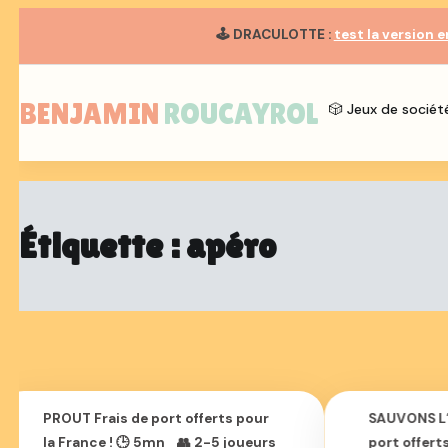
🕹️
DRACULOTTE
:
test la version en
Aller
au
BENJAMIN ROUCAYROL
contenu
🎲 Jeux de sociét
Étiquette :
apéro
PROUT Frais de port offerts pour
SAUVONS L’
la France ! 🕒 5mn 👥 2-5 joueurs
port offerts