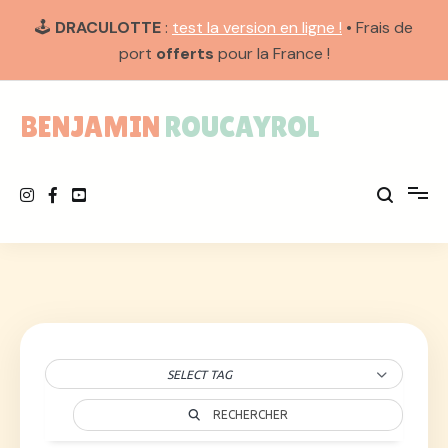
🕹️
DRACULOTTE
:
test la version en ligne !
• Frais de
port
offerts
pour la France !
Aller
au
BENJAMIN ROUCAYROL
contenu
SELECT TAG
RECHERCHER