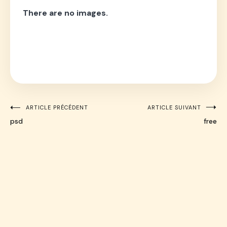
There are no images.
ARTICLE PRÉCÉDENT
ARTICLE SUIVANT
Navigation
psd
free
de
l’article