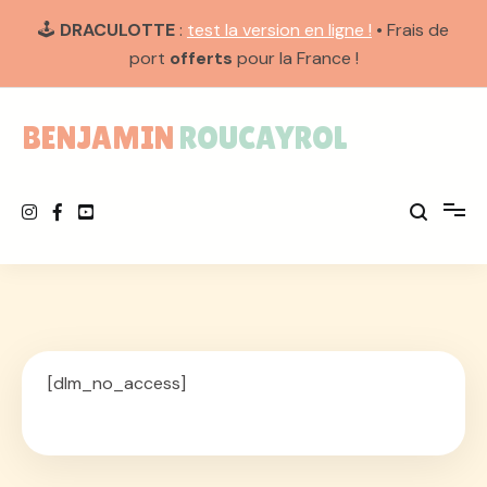
🕹️
DRACULOTTE
:
test la version en ligne !
• Frais de
port
offerts
pour la France !
Aller
au
BENJAMIN ROUCAYROL
contenu
[dlm_no_access]